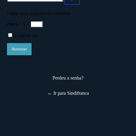
Digite uma resposta em números:
cinco × 5 =
Lembrar-me
Perdeu a senha?
← Ir para Sindifranca