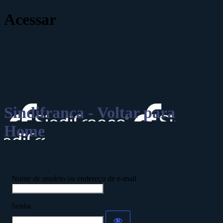
Acessar
Sindifranca - Voltar para
Home
Nome de usuário ou endereço de e-mail
Senha