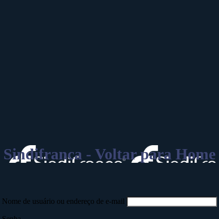
Sindifranca - Voltar para Home
Nome de usuário ou endereço de e-mail
Senha