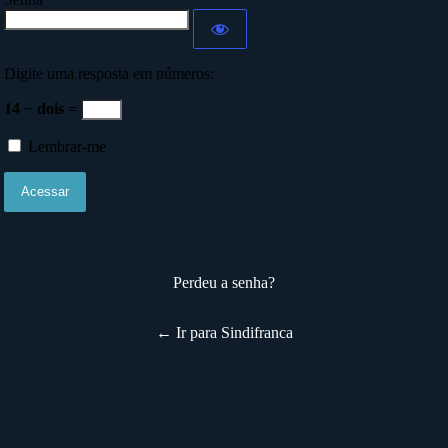
Digite uma resposta em números:
14 − dois =
Lembrar-me
Perdeu a senha?
← Ir para Sindifranca