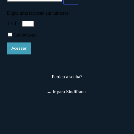
Digite uma resposta em números:
1 × 1 =
Lembrar-me
Perdeu a senha?
← Ir para Sindifranca