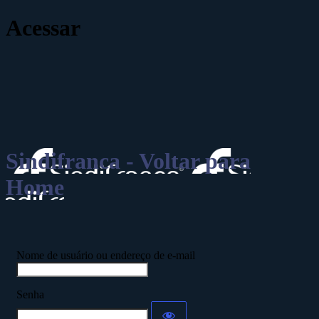
Acessar
Sindifranca - Voltar para
Home
Nome de usuário ou endereço de e-mail
Senha