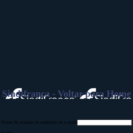
Sindifranca - Voltar para Home
Nome de usuário ou endereço de e-mail
Senha