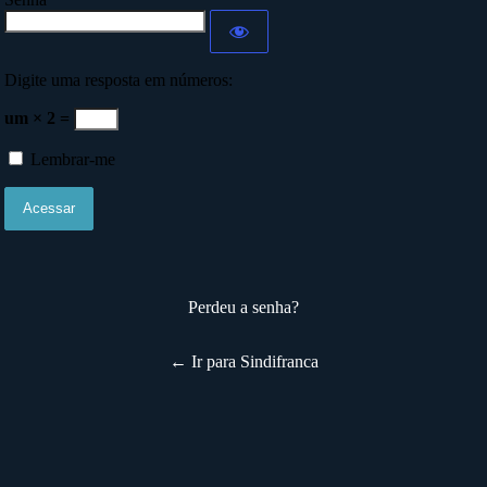
Digite uma resposta em números:
um × 2 =
Lembrar-me
Perdeu a senha?
← Ir para Sindifranca