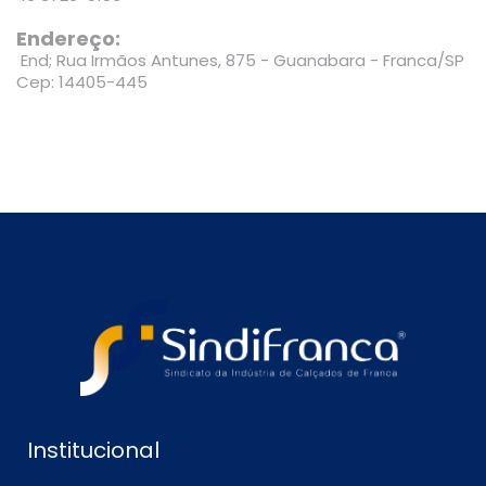
Endereço:
End; Rua Irmãos Antunes, 875 - Guanabara - Franca/SP
Cep: 14405-445
Institucional