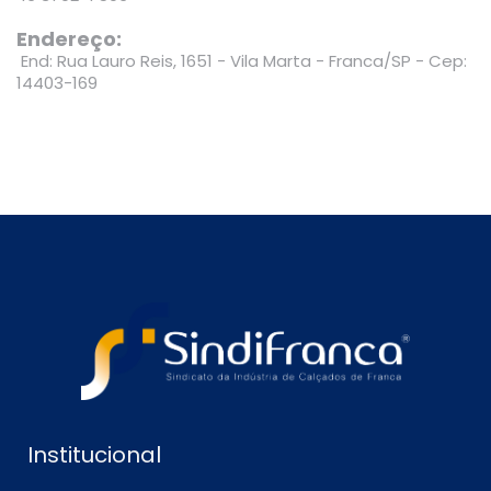
Endereço:
End: Rua Lauro Reis, 1651 - Vila Marta - Franca/SP - Cep:
14403-169
Institucional