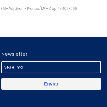
1361- Portinari - Franca/SP - Cep: 14407-096
Newsletter