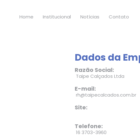
Home
Institucional
Notícias
Contato
Dados da Em
Razão Social:
Taipe Calçados Ltda
E-mail:
rh@taipecalcados.com.br
Site:
Telefone:
16 3703-3960