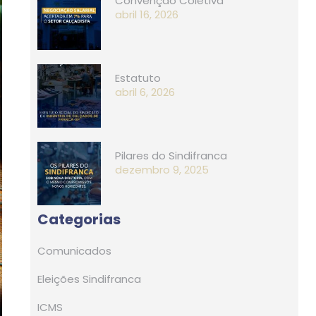
Convenção Coletiva
abril 16, 2026
Estatuto
abril 6, 2026
Pilares do Sindifranca
dezembro 9, 2025
Categorias
Comunicados
Eleições Sindifranca
ICMS