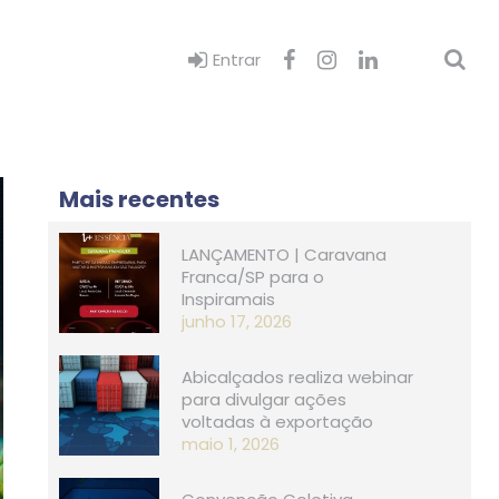
Entrar
Mais recentes
LANÇAMENTO | Caravana
Franca/SP para o
Inspiramais
junho 17, 2026
Abicalçados realiza webinar
para divulgar ações
voltadas à exportação
maio 1, 2026