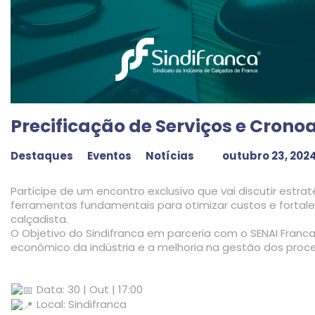
Precificação de Serviços e Crono
Destaques
Eventos
Notícias
outubro 23, 202
Participe de um encontro exclusivo que vai discutir estra
ferramentas fundamentais para otimizar custos e fortalec
calçadista.
O Objetivo do Sindifranca em parceria com o SENAI Franc
econômico da indústria e a melhoria na gestão dos proc
Data: 30 | Out | 17:00
Local: Sindifranca