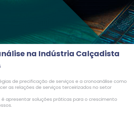
análise na Indústria Calçadista
4
tégias de precificação de serviços e a cronoanálise como
er as relações de serviços terceirizados no setor
a é apresentar soluções práticas para o crescimento
essos.