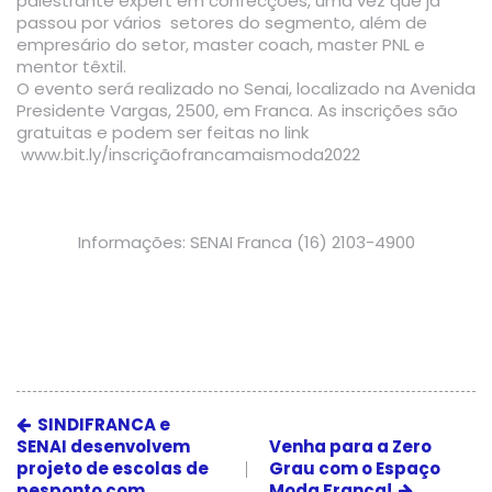
palestrante expert em confecções, uma vez que já
passou por vários setores do segmento, além de
empresário do setor, master coach, master PNL e
mentor têxtil.
O evento será realizado no Senai, localizado na Avenida
Presidente Vargas, 2500, em Franca. As inscrições são
gratuitas e podem ser feitas no link
www.bit.ly/inscriçãofrancamaismoda2022
Informações: SENAI Franca (16) 2103-4900
SINDIFRANCA e
SENAI desenvolvem
Venha para a Zero
projeto de escolas de
Grau com o Espaço
pesponto com
Moda Franca!