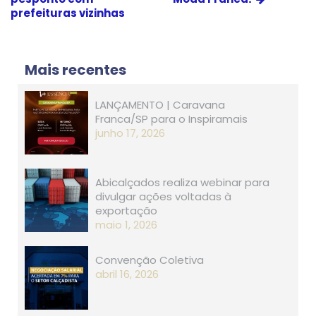
prefeituras vizinhas
Mais recentes
LANÇAMENTO | Caravana
Franca/SP para o Inspiramais
junho 17, 2026
Abicalçados realiza webinar para
divulgar ações voltadas à
exportação
maio 1, 2026
Convenção Coletiva
abril 16, 2026