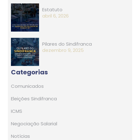
Estatuto
abril 6, 2026
Pilares do Sindifranca
dezembro 9, 2025
Categorias
Comunicados
Eleições Sindifranca
ICMS
Negociação Salarial
Notícias