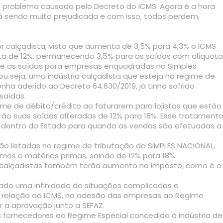
problema causado pelo Decreto do ICMS. Agora é a hora
á sendo muito prejudicada e com isso, todos perdem,
r calçadista, visto que aumenta de 3,5% para 4,3% o ICMS
uota de 12%, permanecendo 3,5% para as saídas com alíquota
ue as saídas para empresas enquadradas no Simples
ou seja, uma indústria calçadista que esteja no regime de
nha aderido ao Decreto 64.630/2019, já tinha sofrido
saídas.
me de débito/crédito ao faturarem para lojistas que estão
erão suas saídas alteradas de 12% para 18%. Esse tratament
 dentro do Estado para quando as vendas são efetuadas a
ão listadas no regime de tributação do SIMPLES NACIONAL,
os e matérias primas, saindo de 12% para 18%.
s calçadistas também terão aumento no imposto, como é o
riado uma infinidade de situações complicadas e
em relação ao ICMS, na adesão das empresas ao Regime
r a aprovação junto a SEFAZ.
 fornecedores ao Regime Especial concedido à indústria de