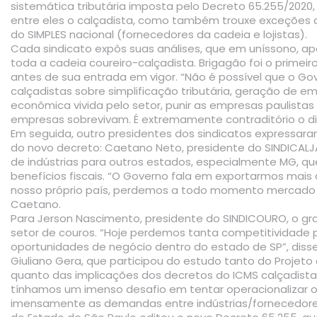
sistemática tributária imposta pelo
Decreto 65.255/2020
entre eles o calçadista, como também trouxe exceções 
do SIMPLES nacional (fornecedores da cadeia e lojistas).
Cada sindicato expôs suas análises, que em uníssono, 
toda a cadeia coureiro-calçadista. Brigagão foi o primeiro
antes de sua entrada em vigor. “Não é possível que o Go
calçadistas sobre simplificação tributária, geração de 
econômica vivida pelo setor, punir as empresas paulista
empresas sobrevivam. É extremamente contraditório o d
Em seguida, outro presidentes dos sindicatos expressara
do novo decreto: Caetano Neto, presidente do SINDICALJ
de indústrias para outros estados, especialmente MG, que
benefícios fiscais. “O Governo fala em exportarmos mai
nosso próprio país, perdemos a todo momento mercado pa
Caetano.
Para Jerson Nascimento, presidente do SINDICOURO, o gra
setor de couros. “Hoje perdemos tanta competitividade
oportunidades de negócio dentro do estado de SP”, disse
Giuliano Gera, que participou do estudo tanto do Projet
quanto das implicações dos decretos do ICMS calçadista 
tínhamos um imenso desafio em tentar operacionalizar o D
imensamente as demandas entre indústrias/fornecedores