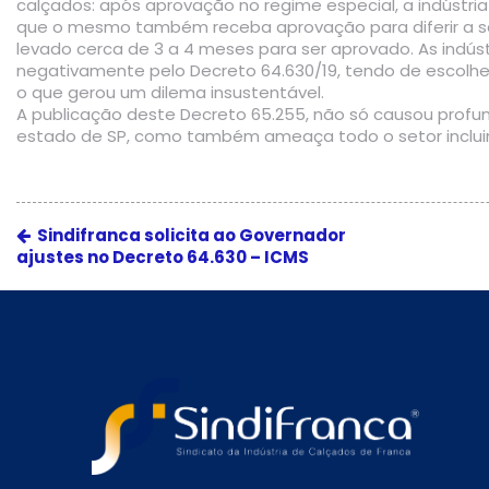
calçados: após aprovação no regime especial, a indústria 
que o mesmo também receba aprovação para diferir a s
levado cerca de 3 a 4 meses para ser aprovado. As indú
negativamente pelo Decreto 64.630/19, tendo de escolhe
o que gerou um dilema insustentável.
A publicação deste Decreto 65.255, não só causou profu
estado de SP, como também ameaça todo o setor incluin
Sindifranca solicita ao Governador
ajustes no Decreto 64.630 – ICMS