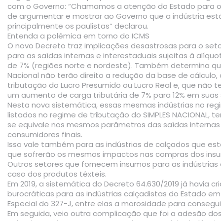
com o Governo: “Chamamos a atenção do Estado para o 
de argumentar e mostrar ao Governo que a indústria est
principalmente os paulistas” declarou.
Entenda a polêmica em torno do ICMS
O novo Decreto traz implicações desastrosas para o seto
para as saídas internas e interestaduais sujeitas à alíq
de 7% (regiões norte e nordeste). Também determina q
Nacional não terão direito a redução da base de cálculo, 
tributação do Lucro Presumido ou Lucro Real e, que não te
um
aumento de carga tributária
de 7% para 12% em suas 
Nesta nova sistemática, essas mesmas indústrias no regi
listados no regime de tributação do SIMPLES NACIONAL, t
se equivale nos mesmos parâmetros das saídas internas
consumidores finais.
Isso vale também para as indústrias de calçados que est
que sofrerão os mesmos impactos nas compras dos insum
Outros setores que fornecem insumos para as indústria
caso dos produtos têxteis.
Em 2019, a sistemática do Decreto 64.630/2019 já havia c
burocráticas para as indústrias calçadistas do Estado 
Especial do 327-J, entre elas a morosidade para consegui
Em seguida, veio outra complicação que foi a adesão dos