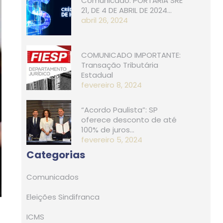
Comunicado: PORTARIA SRE
21, D​​E 4 DE ABRIL DE 2024…
abril 26, 2024
COMUNICADO IMPORTANTE:
Transação Tributária
Estadual
fevereiro 8, 2024
“Acordo Paulista”: SP
oferece desconto de até
100% de juros…
fevereiro 5, 2024
Categorias
Comunicados
Eleições Sindifranca
ICMS