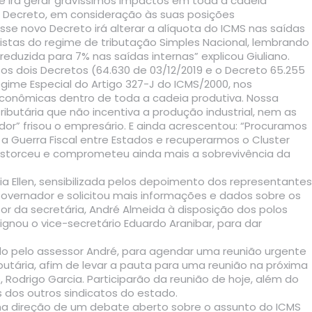
e irá gerar gravíssimos impactos em toda a cadeia
o Decreto, em consideração às suas posições
sse novo Decreto irá alterar a alíquota do ICMS nas saídas
jistas do regime de tributação Simples Nacional, lembrando
eduzida para 7% nas saídas internas” explicou Giuliano.
dois Decretos (64.630 de 03/12/2019 e o Decreto 65.255
egime Especial do Artigo 327-J do ICMS/2000, nos
onômicas dentro de toda a cadeia produtiva. Nossa
ibutária que não incentiva a produção industrial, nem as
or” frisou o empresário. E ainda acrescentou: “Procuramos
 Guerra Fiscal entre Estados e recuperarmos o Cluster
istorceu e comprometeu ainda mais a sobrevivência da
ia Ellen, sensibilizada pelos depoimento dos representantes
vernador e solicitou mais informações e dados sobre os
or da secretária, André Almeida à disposição dos polos
gnou o vice-secretário Eduardo Aranibar, para dar
do pelo assessor André, para agendar uma reunião urgente
tributária, afim de levar a pauta para uma reunião na próxima
, Rodrigo Garcia. Participarão da reunião de hoje, além do
 dos outros sindicatos do estado.
na direção de um debate aberto sobre o assunto do ICMS