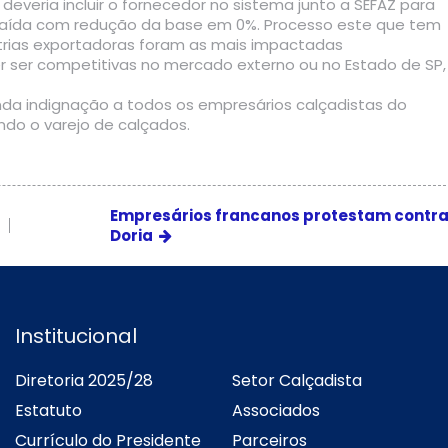
deveria incluir o fornecedor no sistema junto a SEFAZ para
aída com redução da base em 0%. Processo este que tem
strias exportadoras foram as mais impactadas
r ser competitivas no mercado externo ou no Estado de SP,
nda indignação a todos os empresários calçadistas do
do o varejo de calçados.
Empresários francanos protestam contr
Doria
Institucional
Diretoria 2025/28
Setor Calçadista
Estatuto
Associados
Currículo do Presidente
Parceiros