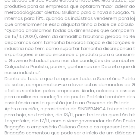
do Estado de São Paulo editou o novo Decreto 65.255, qu
produtiva para as empresas que optaram “não” aderir a
mercadológicas” alertou Giuliano para a nova situação. “E
internas para 18%, quando as indústrias venderem para lo
que anteriormente essa alíquota tinha a base de cálculo r
“Quando analisamos todas as dimensões que compõem os 
de 15/10/2020), além da armadilha tributária gerada no R
deparamos com tamanha burocratização e distorções ec
indústria não tem como suportar tamanha discrepância tr
exportações e ainda encarece o produto para o consumid
o Governo Estadual para nos dar condições de combater a
Calçadista Paulista, porém, ganhamos um Decreto que d
nossa indústria”.
Diante de tudo o que foi apresentado, a Secretária Patríc
do setor, comprometeu-se a levar estas demandas ao Go
efeitos sentidos pelas empresas. Ainda, colocou o assess
para auxiliar na condução da pauta. Patrícia também desi
assistência nesta questão junto ao Governo do Estado.
Após a reunião, o presidente do SINDIFRANCA foi contata
para hoje, sexta-feira, dia 13/11, para tratar da questão 
terça-feira, dia 17/11, com o vice-governador de São Paulo
Brigagão, o empresário Giuliano Gera e os representantes
Brigagão comentou que pode ser o início de um diálogo 