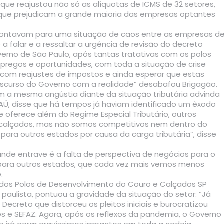
,
que reajustou não só as alíquotas de ICMS de 32 setores,
que prejudicam a grande maioria das empresas optantes
apontavam para uma situação de caos entre as empresas d
 a falar e a ressaltar a urgência de revisão do decreto
verno de São Paulo, após tantas tratativas com os polos
empregos e oportunidades, com toda a situação de crise
s com reajustes de impostos e ainda esperar que estas
iscurso do Governo com a realidade” desabafou Brigagão.
m a mesma angústia diante da situação tributária advinda
AÚ, disse que há tempos já haviam identificado um êxodo
 oferece além do Regime Especial Tributário, outros
s calçados, mas não somos competitivos nem dentro do
ra outros estados por causa da carga tributária”, disse
nde entrave é a falta de perspectiva de negócios para o
 para outros estados, que cada vez mais vemos menos
.
o dos Polos de Desenvolvimento do Couro e Calçados SP
paulista, pontuou a gravidade da situação do setor: “Já
ecreto que distorceu os pleitos iniciais e burocratizou
 e SEFAZ. Agora, após os reflexos da pandemia, o Governo