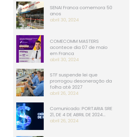
SENAI Franca comemora 50
anos
abril 30, 2024
COMECOMM MASTERS
acontece dia 07 de maio
em Franca
abril 30, 2024
STF suspende lei que
prorrogou desoneração da
folha até 2027
abril 26, 2024
Comunicado: PORTARIA SRE
21, D​​E 4 DE ABRIL DE 2024…
abril 26, 2024