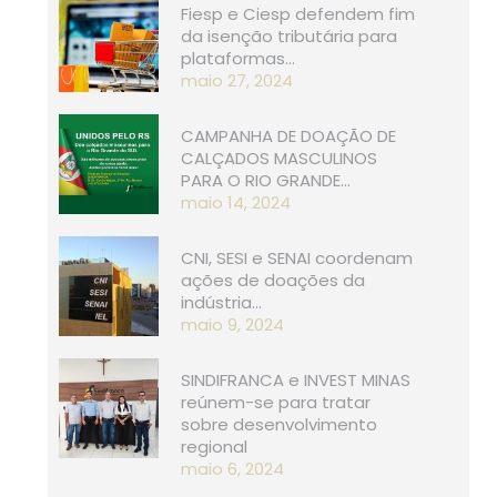
Fiesp e Ciesp defendem fim
da isenção tributária para
plataformas…
maio 27, 2024
CAMPANHA DE DOAÇÃO DE
CALÇADOS MASCULINOS
PARA O RIO GRANDE…
maio 14, 2024
CNI, SESI e SENAI coordenam
ações de doações da
indústria…
maio 9, 2024
SINDIFRANCA e INVEST MINAS
reúnem-se para tratar
sobre desenvolvimento
regional
maio 6, 2024