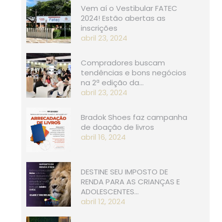
Vem aí o Vestibular FATEC
2024! Estão abertas as
inscrições
abril 23, 2024
Compradores buscam
tendências e bons negócios
na 2ª edição da…
abril 23, 2024
Bradok Shoes faz campanha
de doação de livros
abril 16, 2024
DESTINE SEU IMPOSTO DE
RENDA PARA AS CRIANÇAS E
ADOLESCENTES…
abril 12, 2024