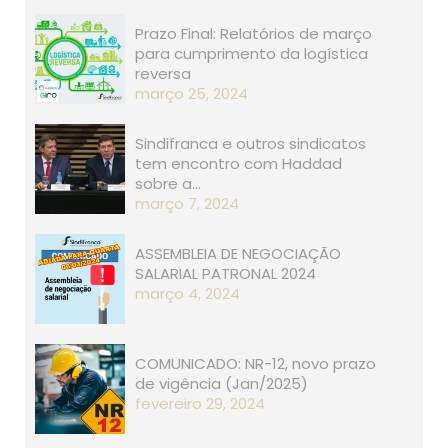
Prazo Final: Relatórios de março
para cumprimento da logística
reversa
março 25, 2024
Sindifranca e outros sindicatos
tem encontro com Haddad
sobre a…
março 7, 2024
ASSEMBLEIA DE NEGOCIAÇÃO
SALARIAL PATRONAL 2024
março 4, 2024
COMUNICADO: NR-12, novo prazo
de vigência (Jan/2025)
fevereiro 29, 2024