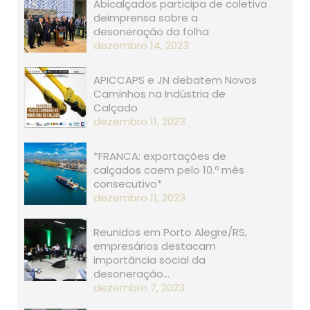
Abicalçados participa de coletiva
deimprensa sobre a
desoneração da folha
dezembro 14, 2023
APICCAPS e JN debatem Novos
Caminhos na Indústria de
Calçado
dezembro 11, 2023
*FRANCA: exportações de
calçados caem pelo 10.º mês
consecutivo*
dezembro 11, 2023
Reunidos em Porto Alegre/RS,
empresários destacam
importância social da
desoneração…
dezembro 7, 2023