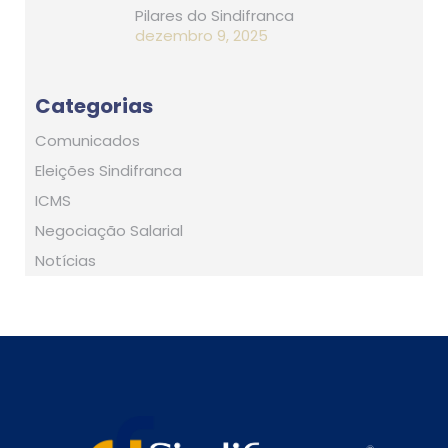
Pilares do Sindifranca
dezembro 9, 2025
Categorias
Comunicados
Eleições Sindifranca
ICMS
Negociação Salarial
Notícias