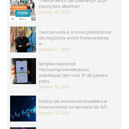
Treinamento de Liderança 2024:
inscrições abertas!
janeiro 18, 2024
Tecnomoda é a nova plataforma
de negócios entre fornecedores
e…
janeiro 17, 2024
Simples Nacional:
microempreendedores
individuais têm até 31 de janeiro
para…
janeiro 12, 2024
Dados da economia brasileira e
internacional na semana de 8/1…
janeiro 12, 2024