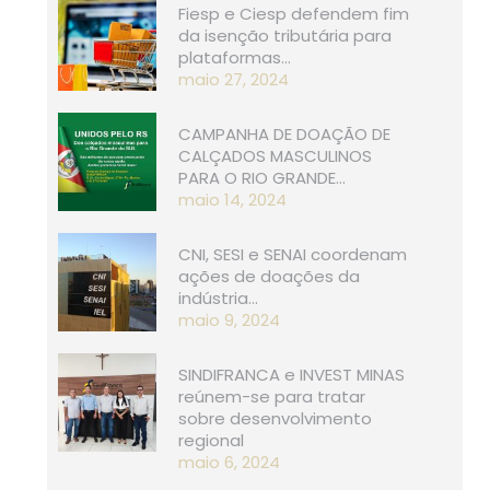
Fiesp e Ciesp defendem fim
da isenção tributária para
plataformas…
maio 27, 2024
CAMPANHA DE DOAÇÃO DE
CALÇADOS MASCULINOS
PARA O RIO GRANDE…
maio 14, 2024
CNI, SESI e SENAI coordenam
ações de doações da
indústria…
maio 9, 2024
SINDIFRANCA e INVEST MINAS
reúnem-se para tratar
sobre desenvolvimento
regional
maio 6, 2024