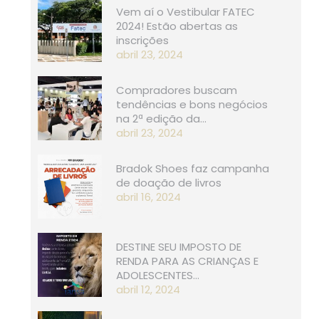
Vem aí o Vestibular FATEC
2024! Estão abertas as
inscrições
abril 23, 2024
Compradores buscam
tendências e bons negócios
na 2ª edição da…
abril 23, 2024
Bradok Shoes faz campanha
de doação de livros
abril 16, 2024
DESTINE SEU IMPOSTO DE
RENDA PARA AS CRIANÇAS E
ADOLESCENTES…
abril 12, 2024