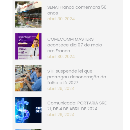
SENAI Franca comemora 50
anos
abril 30, 2024
COMECOMM MASTERS
acontece dia 07 de maio
em Franca
abril 30, 2024
STF suspende lei que
prorrogou desoneração da
folha até 2027
abril 26, 2024
Comunicado: PORTARIA SRE
21, D​​E 4 DE ABRIL DE 2024…
abril 26, 2024