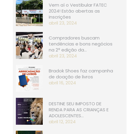
Vem aí o Vestibular FATEC
2024! Estão abertas as
inscrições
abril 23, 2024
Compradores buscam
tendências e bons negócios
na 2ª edição da…
abril 23, 2024
Bradok Shoes faz campanha
de doação de livros
abril 16, 2024
DESTINE SEU IMPOSTO DE
RENDA PARA AS CRIANÇAS E
ADOLESCENTES…
abril 12, 2024