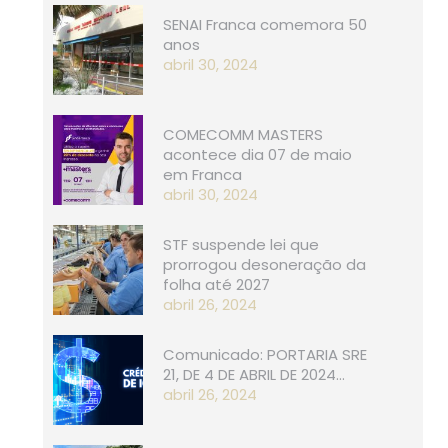
SENAI Franca comemora 50
anos
abril 30, 2024
COMECOMM MASTERS
acontece dia 07 de maio
em Franca
abril 30, 2024
STF suspende lei que
prorrogou desoneração da
folha até 2027
abril 26, 2024
Comunicado: PORTARIA SRE
21, D​​E 4 DE ABRIL DE 2024…
abril 26, 2024