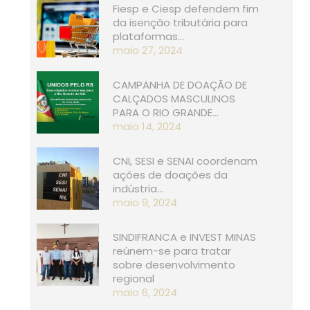
Fiesp e Ciesp defendem fim
da isenção tributária para
plataformas…
maio 27, 2024
CAMPANHA DE DOAÇÃO DE
CALÇADOS MASCULINOS
PARA O RIO GRANDE…
maio 14, 2024
CNI, SESI e SENAI coordenam
ações de doações da
indústria…
maio 9, 2024
SINDIFRANCA e INVEST MINAS
reúnem-se para tratar
sobre desenvolvimento
regional
maio 6, 2024