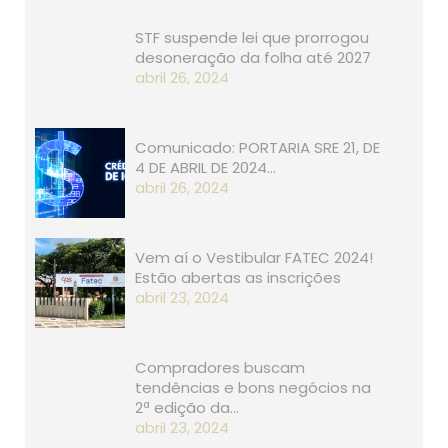
STF suspende lei que prorrogou
desoneração da folha até 2027
abril 26, 2024
Comunicado: PORTARIA SRE 21, D​​E
4 DE ABRIL DE 2024…
abril 26, 2024
Vem aí o Vestibular FATEC 2024!
Estão abertas as inscrições
abril 23, 2024
Compradores buscam
tendências e bons negócios na
2ª edição da…
abril 23, 2024