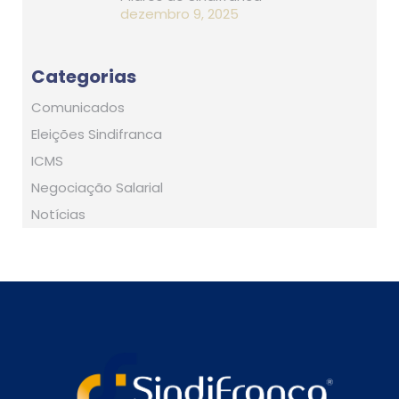
dezembro 9, 2025
Categorias
Comunicados
Eleições Sindifranca
ICMS
Negociação Salarial
Notícias