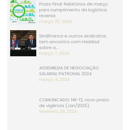
Prazo Final: Relatórios de março
para cumprimento da logística
reversa
março 25, 2024
Sindifranca e outros sindicatos
tem encontro com Haddad
sobre a…
março 7, 2024
ASSEMBLEIA DE NEGOCIAÇÃO
SALARIAL PATRONAL 2024
março 4, 2024
COMUNICADO: NR-12, novo prazo
de vigência (Jan/2025)
fevereiro 29, 2024