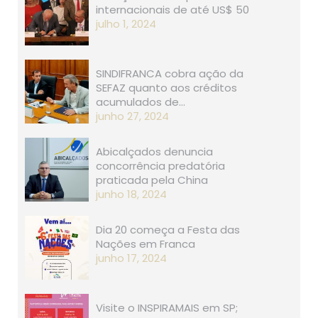
internacionais de até US$ 50
julho 1, 2024
SINDIFRANCA cobra ação da
SEFAZ quanto aos créditos
acumulados de…
junho 27, 2024
Abicalçados denuncia
concorrência predatória
praticada pela China
junho 18, 2024
Dia 20 começa a Festa das
Nações em Franca
junho 17, 2024
Visite o INSPIRAMAIS em SP;