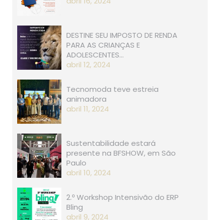
abril 16, 2024
DESTINE SEU IMPOSTO DE RENDA
PARA AS CRIANÇAS E
ADOLESCENTES…
abril 12, 2024
Tecnomoda teve estreia
animadora
abril 11, 2024
Sustentabilidade estará
presente na BFSHOW, em São
Paulo
abril 10, 2024
2.º Workshop Intensivão do ERP
Bling
abril 9, 2024