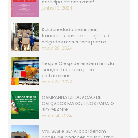
participe da caravana!
junho 13, 2024
Solidariedade: indústrias
francanas enviam doações de
calçados masculinos para o…
maio 28, 2024
Fiesp e Ciesp defendem fim da
isenção tributária para
plataformas…
maio 27, 2024
CAMPANHA DE DOAÇÃO DE
CALÇADOS MASCULINOS PARA O
RIO GRANDE…
maio 14, 2024
CNI, SESI e SENAI coordenam
ações de doações da indústria…